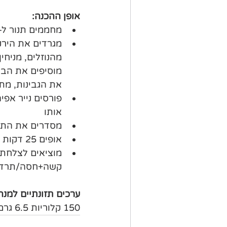
אופן ההכנה:
מחממים תנור ל-180 מעלות
מגרדים את הירק
מהנוזלים, מניחי
מוסיפים את הביצ
את הגבינות, מת
פורסים נייר אפי
אותו
מסדרים את התער
אופים 25 דקות
מוציאים לצלחת ו
קשה+חסה/תרד +
ערכים תזונתיים למנה
150 קלוריות 6.5 גרם פחמימות, 2 גרם סיבים, 12.5 גרם חלבון ו-8.5 גרם שומן