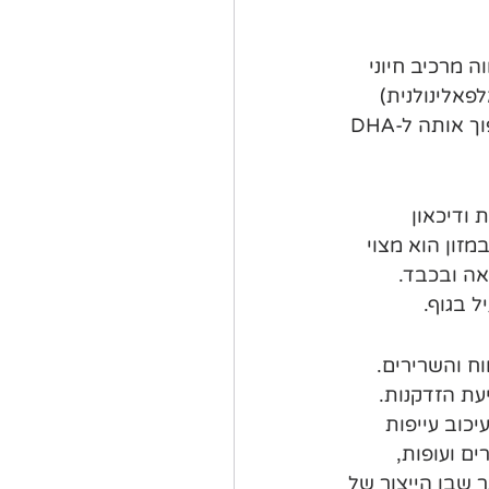
מסוג אומגה 3 המהווה מרכיב חיוני 
גם בצורתה הצמחית- ALA (חומצה אלפאלינולנית) 
במזונות כמו זרעי פשתן, אגוזי מלך וגרעיני דלעת, אך היכולת של הגוף להפוך אותה ל-DHA 
 ודיכאון 
זון הוא מצוי 
אה ובכבד. 
ח והשרירים. 
עת הזדקנות. 
עם עיכוב עייפות 
ם ועופות, 
 שבו הייצור של 