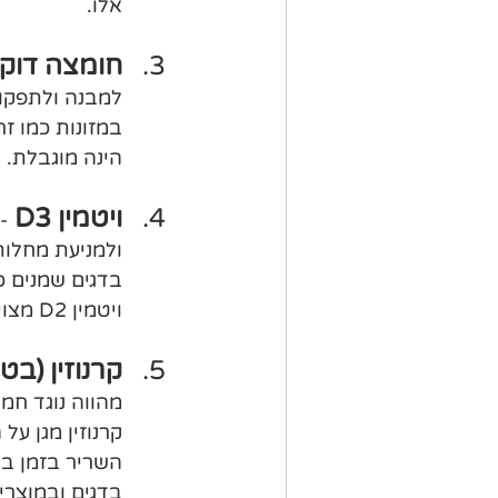
אלו.
חומצה דוקוס
הינה מוגבלת. 
ויטמין D3 
-
ולמניעת מחלות
בדגים שמנים כמ
ויטמין D2 מצוי בצמחים בכמות קטנה (פטריות וירקות עליים) והוא אינו פעיל בגוף.  
קרנוזין (בטא
מהווה נוגד חמ
השריר בזמן ביצ
בדגים ובמוצרי