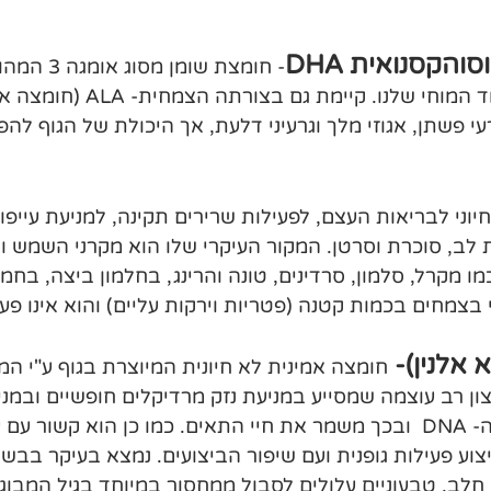
והקסנואית DHA
- חומצת שומן 
למבנה ולתפקוד המוחי שלנו. קיימת 
חיוני לבריאות העצם, לפעילות שרירים תקינה, למניעת עייפות
 לב, סוכרת וסרטן. המקור העיקרי שלו הוא מקרני השמש ובמ
ו מקרל, סלמון, סרדינים, טונה והרינג, בחלמון ביצה, בחמ
 אלנין)- 
חומצה אמינית לא חיונית המיוצרת בגוף ע"י המו
צון רב עוצמה שמסייע במניעת נזק מרדיקלים חופשיים ובמני
קרנוזין מגן על ה- DNA  ובכך משמר את חיי התאים. כמו כן הוא קשור 
וע פעילות גופנית ועם שיפור הביצועים. נמצא בעיקר בבשרי
 חלב. טבעוניים עלולים לסבול ממחסור במיוחד בגיל המבוגר