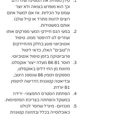
סידן מפחית את הספיגה שלו לדם 
וכך הוא מופרש בצואה ולא יוצר 
עומס על הכליות. אז אם למשל אתם 
רוצים להנות מתרד או קייל שלבו 
אותם בפשטידות.
במעי הגס חיידקי המעי מפרקים אותו 
ועוזרים לנו להיפטר ממנו. טיפול 
אנטיביוטי פוגע בחלק מהחיידקים 
ה"טובים" האלו, כדאי ליטול 
פרוביוטיקה בזמן טיפול אנטיביוטי.
חוסר B6 B1 מעלה ייצור אוקסלט. 
מזונות מן החי דלים באוקסלט, 
מספקים ויטמין B6 שנספג היטב, 
ובדיאטה קטוגנית הדרישה לויטמין 
B1 יורדת.
הפחתת הסטרס החמצוני- ירידה 
במשקל והפחתה בצריכת הפחמימות.
מגנזיום- מינרל שחסר לכולנו 
כאוכלוסייה בכלל ובתזונה קטוגנית 