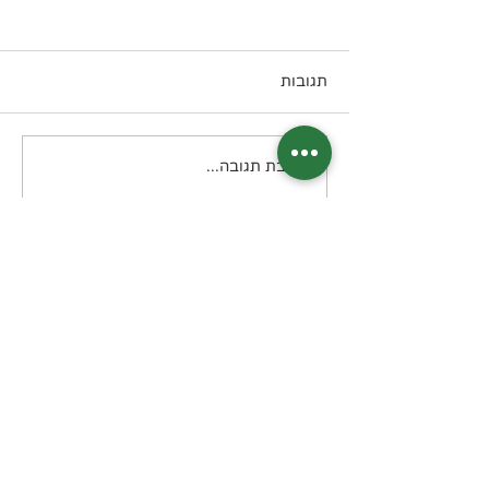
תגובות
טונה Melt קטוגני
כתיבת תגובה...
בואו נשמור על קשר?
דיוור חודשי בנושא תזונה קטוגנית
מה תקבלו? מידע, טיפים, מתכונים, דפי
הדרכה שיצרתי, מאמרים, סיפורי
הצלחה מעוררי השראה ועוד