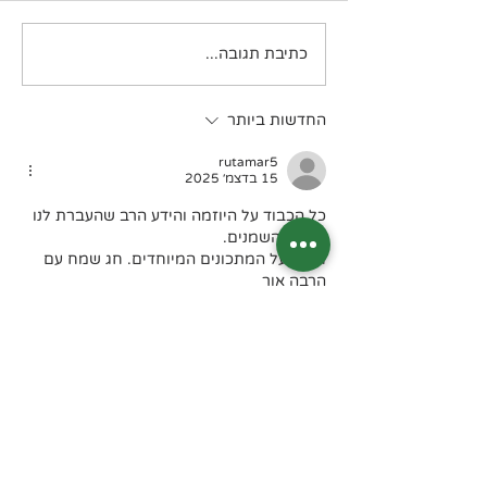
לזניית זוקיני קטוגנית
כתיבת תגובה...
החדשות ביותר
rutamar5
15 בדצמ׳ 2025
כל הכבוד על היוזמה והידע הרב שהעברת לנו 
בנושא השמנים.
חן חן על המתכונים המיוחדים. חג שמח עם 
הרבה אור
לייק
להשיב
בואו נשמור על קשר?
דיוור חודשי בנושא תזונה קטוגנית
מה תקבלו? מידע, טיפים, מתכונים, דפי