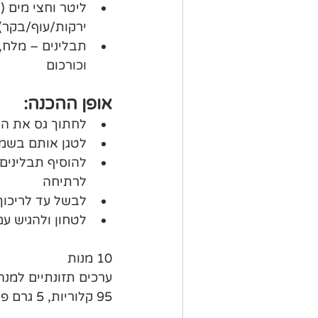
ליטר וחצי מים (
ירקות/עוף/בקר)
תבלינים – מלח, 
וכורכום 
אופן ההכנה:
לחתוך גס את הי
לטגן אותם בשמן
להוסיף תבלינים,
לרתיחה
לבשל עד לריכוך
לטחון ולהגיש עם
10 מנות
ערכים תזונתיים למנה
95 קלוריות, 5 גרם פחמימות, 1 גרם סיבים, 1 גרם חלבון ו-8 גרם שומן