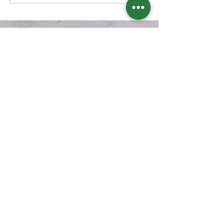
בואו נשמור על קשר?
דיוור חודשי בנושא תזונה קטוגנית
מה תקבלו? מידע, טיפים, מתכונים, דפי
הדרכה שיצרתי, מאמרים, סיפורי
הצלחה מעוררי השראה ועוד
אני מסכימ.ה
למדיניות הפרטיות של
האתר
הצטרפו