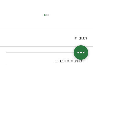
תגובות
מרק פטריות
כתיבת תגובה...
בואו נשמור על קשר?
דיוור חודשי בנושא תזונה קטוגנית
מה תקבלו? מידע, טיפים, מתכונים, דפי
הדרכה שיצרתי, מאמרים, סיפורי
הצלחה מעוררי השראה ועוד