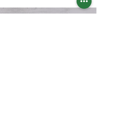
בואו נשמור על קשר?
דיוור חודשי בנושא תזונה קטוגנית
מה תקבלו? מידע, טיפים, מתכונים, דפי
הדרכה שיצרתי, מאמרים, סיפורי
הצלחה מעוררי השראה ועוד
אני מסכימ.ה
למדיניות הפרטיות של
האתר
הצטרפו