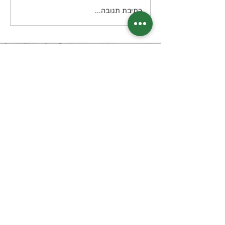
כתיבת תגובה...
בואו נשמור על קשר?
דיוור חודשי בנושא תזונה קטוגנית
מה תקבלו? מידע, טיפים, מתכונים, דפי
הדרכה שיצרתי, מאמרים, סיפורי
הצלחה מעוררי השראה ועוד
אני מסכימ.ה
למדיניות הפרטיות של
האתר