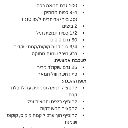
3-4 כפות ממתיק 
(סטיביה/אריתריתול/סויטנגו)
️רבע מיכל שמנת מתוקה
לשכבה אמצעית: 
️כף גדושה של חמאה
אופן ההכנה:
️להקציף חמאה וממתיק עד לקבלת 
קרם 
️להוסיף ביצים ותמצית וניל
️להקציף חמש דקות
️להוסיף תוך ערבול קמח קוקוס, קוקוס 
ושמנת 