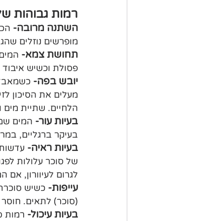
רמות גבוהות של
השתנה מרובה- 
הכל
מופרשים נוזלים שהגו
תחושת צמא-
 המים 
פסולת וכשיש איבוד 
יובש בפה- 
כשמאבדים
מעלים את הסיכון לזי
הלחיים. שתיית מים ו
בעיות עור- 
המים שמו
בעיקר ברגליים, במרפ
בעיות ראיה- 
עדשות 
של סוכר עלולות לפגו
לגרום לעיוורון, אם 
עייפות-
 כשיש סוכרת 
(סוכר) לתאים. חוסר ב
בעיות עיכול- 
רמות ס