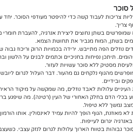
 סוכר
יות צריכות לעבוד קשה כדי להיפטר מעודפי הסוכר. יחד ע
ף צריך.
שמופרשים בשתן נחוצים ליצירת אנרגיה, להעברת חומרי מזו
מים בשתן, המוח מגביר את תחושת הצמא.
 נוזלים הפה מתייבש. ירידה בכמויות הרוק וריכוז גבוה של
הומים. תיתכן נפיחות בחניכיים וכתמים לבנים על הלשון וב
לעיסת מסטיק ללא סוכר עשויות לעזור.
פרשים מהגוף נלקחים גם מהעור. דבר העלול לגרום ליובש, 
קים ובידיים.
העיניים עלולות לאבד נוזלים, מה שמקשה על מיקוד הראיה.
ע בכלי הדם בחלק האחורי של העין (רטינה). מה שיפגע ברא
המצב נמשך ללא טיפול.
לא מאוזנת, הגוף הופך להיות עמיד לאינסולין. אותו הורמון
אנרגיה יגרום לעייפות.
וכר גבוהות בטווח הארוך עלולות לגרום לנזק עצבי. כשעצב 