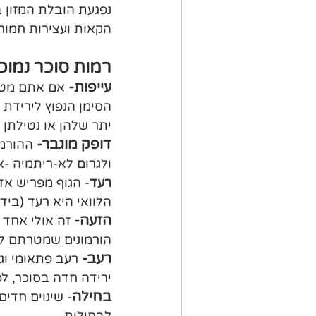
נפגעת הובלת המזון ב
הקאות ועצירות חמור
רמות סוכר נמוכ
עייפות- 
אם אתם מטופל
הסימן הנפוץ לירידת ס
יתר שלהן או נטילתן  
דופק מוגבר-
 ההורמ
ולגרום לא-ריתמיה -א
רעד
- הגוף מפריש אד
הלוואי היא רעד (בידי
הזעה-
 זה אולי אחד
הורמונים שמטרתם ל
רעב- 
רעב פתאומי וג
ירידה חדה בסוכר, לפ
בחילה
- שינוים חדים