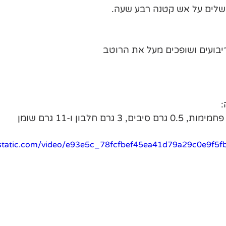
לים על אש קטנה רבע שעה. 
יבועים ושופכים מעל את הרוטב
:
ixstatic.com/video/e93e5c_78fcfbef45ea41d79a29c0e9f5f