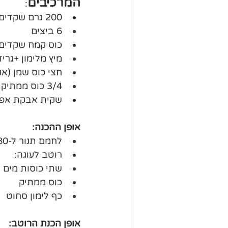
המרכיבים
:
200 גרם שקדים או אגוזים קצוצים (השתמשתי באגוזי מלך)
6 ביצים
כוס קמח שקדים 
מיץ מלימון +גרי
חצי כוס שמן (א
3/4 כוס ממתיק
שקית אבקת אפי
אופן ההכנה:
לחמם תנור ל-180 מעלות, לערבב היטב את כל החומרים ולאפות 20 דקות 
רוטב לעוגה: 
שתי כוסות מים 
כוס ממתיק
כף לימון סחוט
אופן הכנת הרוטב: