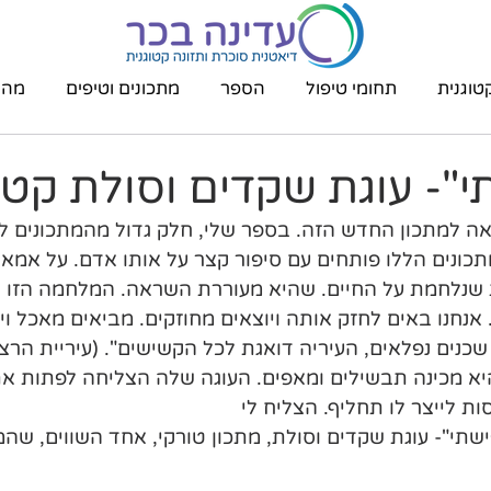
טוגנית
תחומי טיפול
הספר
מתכונים וטיפים
מהת
"- עוגת שקדים וסולת קטו
 למתכון החדש הזה. בספר שלי, חלק גדול מהמתכונים ל
כונים הללו פותחים עם סיפור קצר על אותו אדם. על אמא 
נלחמת על החיים. שהיא מעוררת השראה. המלחמה הזו הו
נחנו באים לחזק אותה ויוצאים מחוזקים. מביאים מאכל ויו
 שכנים נפלאים, העיריה דואגת לכל הקשישים". (עיריית הרצל
היא מכינה תבשילים ומאפים. העוגה שלה הצליחה לפתות את
ות לייצר לו תחליף. הצליח לי
תי"- עוגת שקדים וסולת, מתכון טורקי, אחד השווים, שהמ