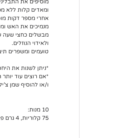
מוסיפים את התבליני
ומאדים קלות ללא מכ
אחרי מספר דקות מוס
מנמיכים את האש ומכ
מבשלים כחצי שעה עד
ולאידוי הנוזלים. 
טועמים ומשפרים תיבו
*ניתן לשנות את היחס
*אם רוצים עוד יותר 
ו/או להוסיף שמן צ'יל
10 מנות:
75 קלוריות, 4 גרם פחמימות, 1 גרם סיבים, 6 גרם שומן ו-1 גרם חלבון למנה