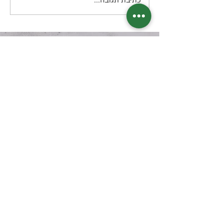
כתיבת תגובה...
בואו נשמור על קשר?
דיוור חודשי בנושא תזונה קטוגנית
מה תקבלו? מידע, טיפים, מתכונים, דפי
הדרכה שיצרתי, מאמרים, סיפורי
הצלחה מעוררי השראה ועוד
אני מסכימ.ה
למדיניות הפרטיות של
האתר
הצטרפו