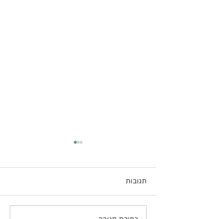
תגובות
אונטריב בבישול ארוך