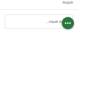
תגובות
טונה Melt קטוגני
כתיבת תגובה...
בואו נשמור על קשר?
דיוור חודשי בנושא תזונה קטוגנית
מה תקבלו? מידע, טיפים, מתכונים, דפי
הדרכה שיצרתי, מאמרים, סיפורי
הצלחה מעוררי השראה ועוד