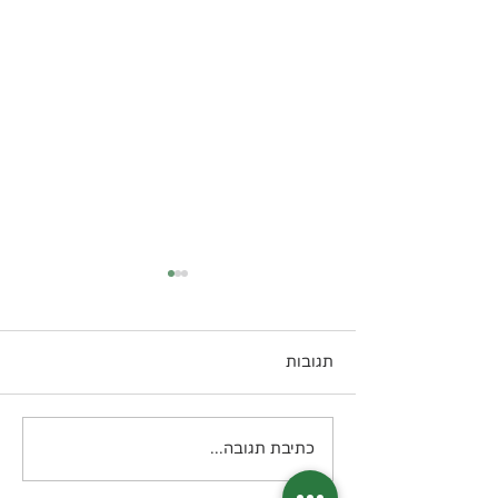
תגובות
טונה Melt קטוגני
כתיבת תגובה...