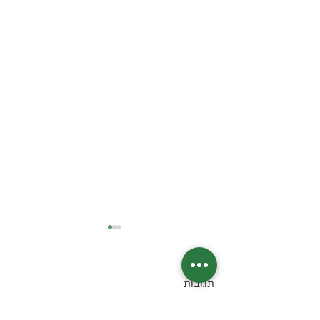
תגובות
טונה Melt קטוגני