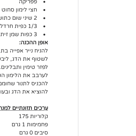
פפריקה
חצי לימון סחוט
2 שיני שום כתושות 
1/3 כפית חרדל
3 כפות שמן זית 
אופן ההכנה:
להניח נייר אפייה בת
לשטוף את הדג, ליבש 
לפזר טימין ותבלינים.
לערבב את הלימון הש
להכניס לתנור שחומם מראש ל-200 מעלות 
להוציא את הדג ובעוד
ערכים תזונתיים למנה
קלוריות 175
פחמימות 1 גרם
סיבים 0 גרם