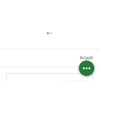
תגובות
אונטריב בבישול ארוך
כתיבת תגובה...
בואו נשמור על קשר?
דיוור חודשי בנושא תזונה קטוגנית
מה תקבלו? מידע, טיפים, מתכונים, דפי
הדרכה שיצרתי, מאמרים, סיפורי