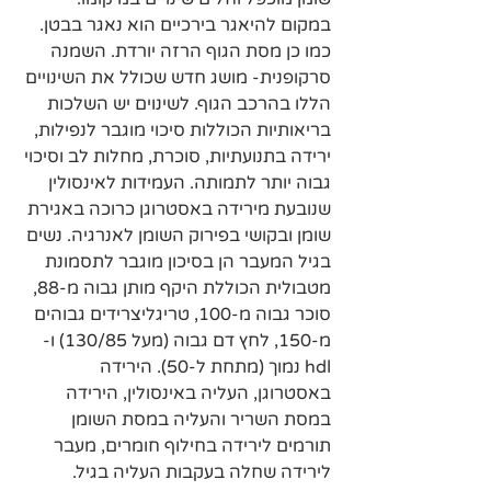
במקום להיאגר בירכיים הוא נאגר בבטן. 
כמו כן מסת הגוף הרזה יורדת. השמנה 
סרקופנית- מושג חדש שכולל את השינויים 
הללו בהרכב הגוף. לשינוים יש השלכות 
בריאותיות הכוללות סיכוי מוגבר לנפילות, 
ירידה בתנועתיות, סוכרת, מחלות לב וסיכוי 
גבוה יותר לתמותה. העמידות לאינסולין 
שנובעת מירידה באסטרוגן כרוכה באגירת 
שומן ובקושי בפירוק השומן לאנרגיה. נשים 
בגיל המעבר הן בסיכון מוגבר לתסמונת 
מטבולית הכוללת היקף מותן גבוה מ-88, 
סוכר גבוה מ-100, טריגליצרידים גבוהים 
מ-150, לחץ דם גבוה (מעל 130/85) ו- 
hdl נמוך (מתחת ל-50). הירידה 
באסטרוגן, העליה באינסולין, הירידה 
במסת השריר והעליה במסת השומן 
תורמים לירידה בחילוף חומרים, מעבר 
לירידה שחלה בעקבות העליה בגיל. 