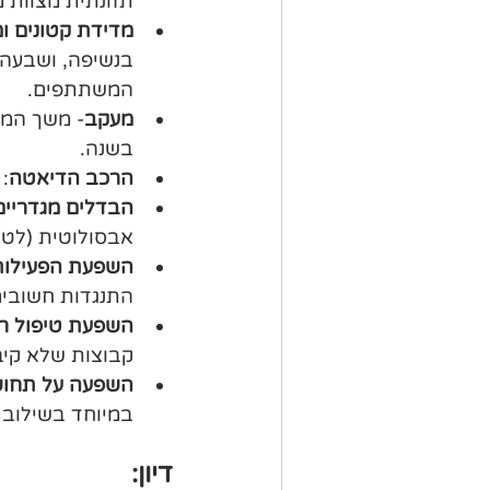
תזונתית מצוות מ
מדידת קטונים ו
בנשיפה, ושבעה 
המשתתפים.
מעקב
- משך המע
בשנה.
הרכב הדיאטה
: א
הבדלים מגדריים
אבסולוטית (לטו
השפעת הפעילות 
התנגדות חשובים
השפעת טיפול ר
קבוצות שלא קיב
השפעה על תחוש
במיוחד בשילוב ע
דיון: