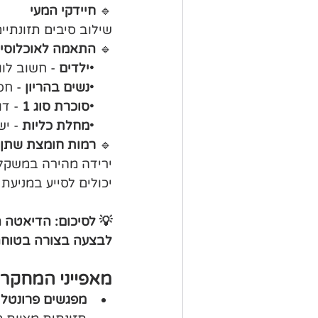
🔹 
חיידקי המעי
שילוב סיבים תזונתיי
🔹 
התאמה לאוכלוסיו
     •
ילדים
 - חשוב לו
     •
נשים בהריון
 - ח
     •
סוכרת סוג 1
 - ד
     •
מחלת כליות
 - י
🔹 
רמות חומצת שתן 
ירידה מהירה במשקל 
יכולים לסייע במניעת
💡 לסיכום: הדיאטה ה
לבצעה בצורה בטוחה, 
מאפייני המחקרי
מפגשים פרונטליי