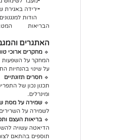
      •מעבר לשימוש מוגבר בשומן כמקור אנרגיה.
      •ירידה באגירת שומן, בעיקר באזור הבטן.
        הודות למ
הבריאות          המט
האתגרים והמגב
🔹 
מחקרים ארוכי טוו
המחקר על השפעות הד
על שינוי בהנחיות הת
🔹 
חסרים תזונתיים
תכנון נכון של התפריט
ומינרלים.
🔹 
שמירה על מסת שר
לשמירה על השרירים ו
🔹 
בריאות העצם ותפ
הדיאטה עשויה להשפיע
תוספים בהתאם לצור