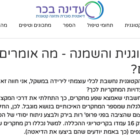
טוגנית
תחומי טיפול
הספר
מתכונים וטיפים
מהת
גנית והשמנה - מה אומרים
?
טוגנית נחשבת לכלי עוצמתי לירידה במשקל, אני חווה זאת
ויות המחקריות לכך?  
חשבתי שאמצא שפע מחקרים, כך התחלתי את דרכי המקצו
לגלות שמספר המחקרים האיכותיים בנושא מוגבל. לכן, הח
ם שהציבה בפני פרופ' רות בירק ולבצע ניתוח יסודי של ה
מתוך 156 מאמרים רק 16 עמדו בקריטריוני ההכללה. למשל נכללו רק מח
ים (כך באמת יודעים שהם ביצעו את הדיאטה).