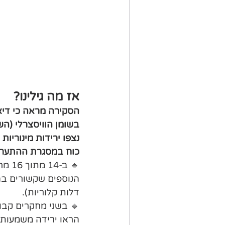
אז מה גילינו?
הסקירה מראה כי דיאט
בשומן הוויסצרלי (הש
נצפו ירידות מינוריו
כוח במסגרת ההתערב
🔹 ב
הנוספים שקשורים בהר
דלות קלוריות).
🔹 בשני מחקרים קבו
הראו ירידה משמעותית במשקל וב BMI ללא הבדלים מ