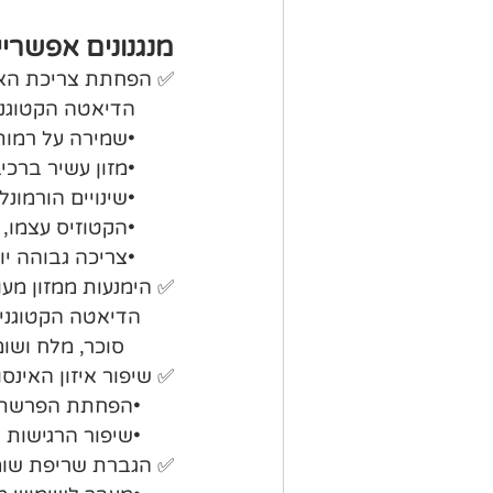
מנגנונים אפשרי
✅ הפחתת צריכת האנ
       הדיאטה הקטוגנית עוזרת להפחית רעב באופן טבעי בזכות כמה מנגנונים:
       •שמירה על רמות אנרגיה יציבות לאורך זמן.
       •מזון עשיר ברכיבים תזונתיים, דל בפחמימות ומשביע יותר.
       •שינויים הורמונליים שמפחיתים תחושת רעב. למשל ירידה ברמות הורמון הרעב, גרלין.
       •הקטוזיס עצמו, שמדכא תיאבון.
       •צריכה גבוהה יותר של חלבון, שמסייעת לתחושת שובע ממושכת.
✅ הימנעות ממזון מעו
      הדיאטה הקט
         סוכר, מלח 
✅ שיפור איזון האינסו
      •הפחתת הפרשת אינסולין ועידוד פירוק שומנים.
      •שיפור הרגישות לאינסולין והורדת תנגודת לאינסולין.
✅ הגברת שריפת שומנ