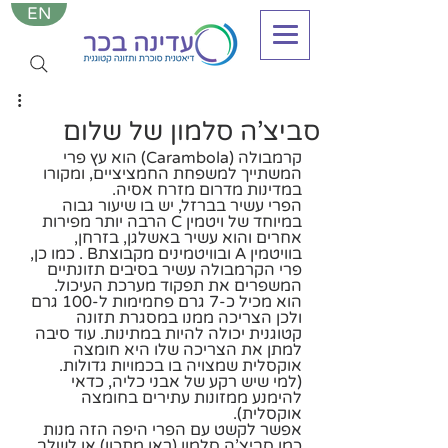
EN
סביצ'ה סלמון של שלום
קרמבולה (Carambola) הוא עץ פרי 
המשתייך למשפחת החמציציים, ומקורו 
במדינות מדרום מזרח אסיה.
הפרי עשיר בברזל, יש בו שיעור גבוה 
במיוחד של ויטמין C הרבה יותר מפירות 
אחרים והוא עשיר באשלגן, בזרחן, 
בוויטמין A ובוויטמינים מקבוצתB . כמו כן, 
פרי הקרמבולה עשיר בסיבים תזונתיים 
המשפרים את תפקוד מערכת העיכול.
הוא מכיל כ-7 גרם פחמימות ל-100 גרם 
ולכן הצריכה ממנו במסגרת תזונה 
קטוגנית יכולה להיות במתינות. עוד סיבה 
למתן את הצריכה שלו היא חומצה 
אוקסלית שמצויה בו בכמויות גדולות.
(למי שיש רקע של אבני כליה, כדאי 
להימנע ממזונות עתירים בחומצה 
אוקסלית). 
אפשר לקשט עם הפרי היפה הזה מנות 
כמו סביצ'ה סלמון (ראו מתכון) או לשלב 