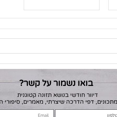
ההנחיות התזונתיות החדשות
של ארה״ב (2025–2030) -
סוף-סוף שינוי כיוון
בואו נשמור על קשר?
דיוור חודשי בנושא תזונה קטוגנית
מתכונים, דפי הדרכה שיצרתי, מאמרים, סיפורי 