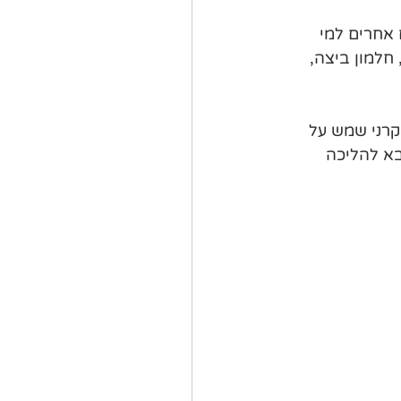
של ויטמין D. מקורות טובים אחרים למי 
חלמון ביצה, 
קרני שמש על 
 3 פעמים בשבוע (מי בא להליכה 