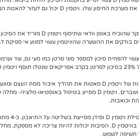
שבה הגוף תוקף את מערכת החיסון שלו. ויטמין D יכול 
לב- עדיין אין מחקר שהוכיח באופן וודאי שתיסוף 
ים בודקים את ההשערה שהוויטמין עשוי למנוע אי ספיקת לב
רטן- ויטמין D עשוי להפחית סיכון למספר סוגי סרטן כמו מעי גס, שד וער
ין D.
עצם- רמות תקינות של ויטמין D מאטות את תהליך איבוד מסת העצם ומונ
אוסטיאופורוזיס ושברים. ויטמין D מסייע בטיפול באוסטיאו-מלצי
ות וכואבות.
סובלים ממחסור בוויטמין D. הסיבות יכולות להיות צריכה לא מספקת,
ר חשיפה לשמש.