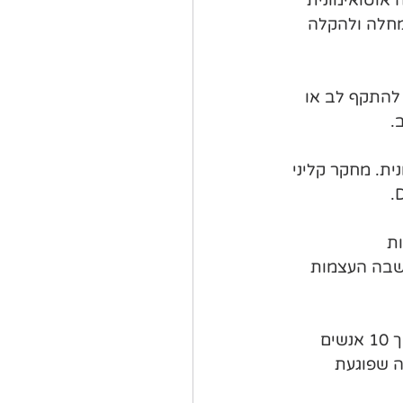
גם לעזור להאטת המחלה ולהקלה 
ויטמין D מוריד את הסיכון להתקף לב או 
.
מונית. מחקר קליני 
עות 
ה- מחלה שבה העצמות 
משקל-נמצא שנטילת ויטמין D וסידן מסייעת בשליטה על התיאבון. כ-4 מתוך 10 אנשים 
 מחלה שפוגעת 